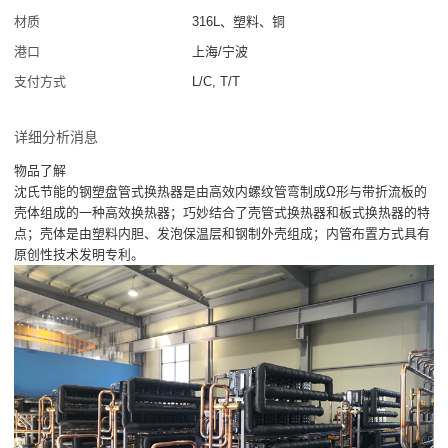
材质
316L、塑料、铜
港口
上海/宁波
支付方式
L/C, T/T
详细分析消息
物品了解
沈氏节能的钢塑盘管式换热器是由高效内螺纹管弯制成Ω形与带折流板的
壳体组成的一种高效换热器；巧妙结合了壳管式换热器和板式换热器的特
点；壳体是由塑料内胆、发泡保温层和钢制外壳组成；内管布置方式具有
原创性技术发明专利。