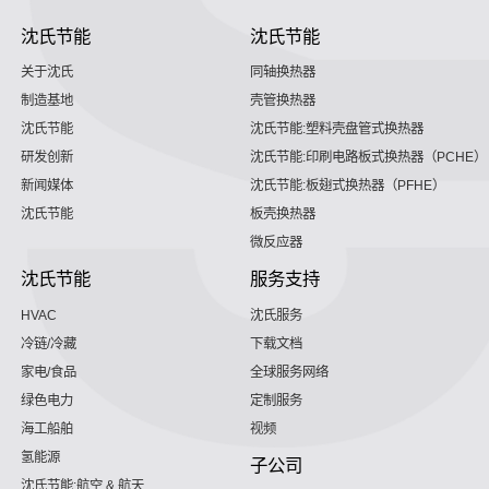
沈氏节能
沈氏节能
关于沈氏
同轴换热器
制造基地
壳管换热器
沈氏节能
沈氏节能:塑料壳盘管式换热器
研发创新
沈氏节能:印刷电路板式换热器（PCHE）
新闻媒体
沈氏节能:板翅式换热器（PFHE）
沈氏节能
板壳换热器
微反应器
沈氏节能
服务支持
HVAC
沈氏服务
冷链/冷藏
下载文档
家电/食品
全球服务网络
绿色电力
定制服务
海工船舶
视频
氢能源
子公司
沈氏节能:航空 & 航天