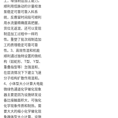
工，增强制造加工能力。
顺利用低脉动的计量校准
泵稳定可靠可靠入料系
统，反應留时间段可顺利
用水流量精确度高把握，
货位无返混，还可以变现
制造加工过程中一样的
性。重塑了批次线制造加
工的质理稳定可靠可靠
性。3、高效性混和机能
顺利通过独特设置的微机
构（如蛇形、T型、Y型、
重叠指型等）怎强混和，
在层流情况下下建立飞速
分子结构扩散作用混和。
4、小体型大小计算大电能
微绿色通道化学催化现象
器主要是因为设施研发设
备比接触面积大，可強化
化学现象传质和制热，需
要大大的缩小化学催化现
象器体型大小计算，设施