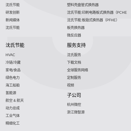
沈氏节能
塑料壳盘管式换热器
研发创新
沈氏节能:印刷电路板式换热器（PCHE）
新闻媒体
沈氏节能:板翅式换热器（PFHE）
沈氏节能
板壳换热器
微反应器
沈氏节能
服务支持
HVAC
沈氏服务
冷链/冷藏
下载文档
家电/食品
全球服务网络
绿色电力
定制服务
海工船舶
视频
氢能源
子公司
航空 & 航天
杭州微控
动力总成
浙江微智源
工业气体
精细化工