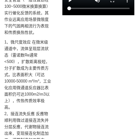
100~5000微米换算换算）
实行催化反馈的系统，其
作业远离应用场景微限度
下的气固两相流行为表现
和传质换热性状。
1、微尺度效应 在微米级
通道中，流体呈现层流状
态（雷诺数Re通常
<500），扩散距离极短，
分子扩散成为主要传质方
式。比表面积大（可达
10000-50000 m²/m³，工业
化应用微通道反应器比表
面积仍可达1000m2/m3以
上），传热传质效率极
高。
2、接连流失反應 反應物
顺利用微过道接连流失并
分层反應，代谢物接连流
出来，变现接连化制造加