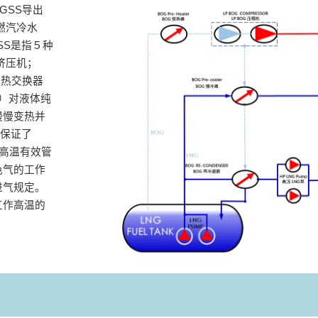
GSS导出
燃汽冷水
SS是指５种
）挤压机；
式热交换器
等）对液体纯
慢慢变热并
以保证了
作高温有效管
色气的工作
进气规定。
工作高温的