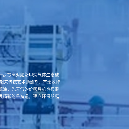
一步提高对船艇甲烷气体生态破
比起来传统艺术助燃剂，有无效降
硫油，先天气的价额胜机也很很
展精彩纷呈海运，建立环保船艇