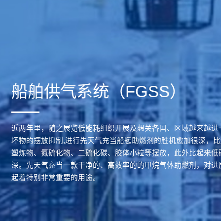
船舶供气系统（FGSS）
近两年里，随之展览低能耗组织开展及想关各国、区域越来越进
坏物的摆放抑制,进行先天气充当船艇助燃剂的胜机愈加很深，
塑炼物、氮硫化物、二硫化碳、胶体小粒等摆放，此外比起来低
深。先天气充当一款干净的、高效率的的甲烷气体助燃剂，对进
起着特别非常重要的用途。