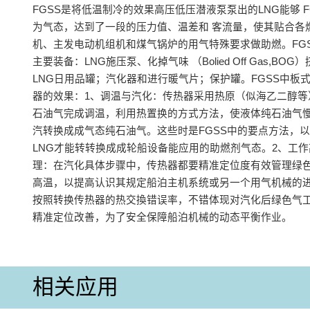
FGSS是将低温制冷的效果高压低压潜液泵泵出的LNG能够 F
为气态，达到了一段的压力值、温差和 客流量，使其贴合各
机、主发电动机组机和煤气锅炉的用气特殊要求做助燃。FG
主要装备：LNG施压泵、化掉气味 （Bolied Off Gas,BOG
LNG日用品罐；汽化器和进行暖气片；保护罐。FGSS中板
器的效果：1、调温与汽化‌：传热器采用热原（似海乙二醇
石油气完成调温，利用热置换的方式方法，使液体纯石油气
汽转换成成气态纯石油气。这些时是FGSS中的要点方法，
LNG才能转转换成成轮船设备能应用的助燃剂气态‌。‌2、工
理‌：在汽化具体步骤中，传热器都要精准定位度有效管理绿
高温，以提高认识其规定船泊主机系统或另一个用气机械的
按照转换传热器的热交換错误率，不错体现对汽化后绿色气
精准定位改善，为了安全保障船泊机械的动态平衡作业‌。
相关应用