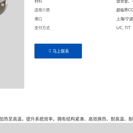
材料
钛合金、
适用介质
超临界C
港口
上海/宁
支付方式
L/C, T/T
马上联系
碳加热至高温，提升系统效率。拥有结构紧凑、高效换热、耐高温、