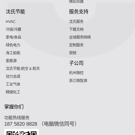
微反应器
沈氏节能
服务支持
HVAC
沈氏服务
冷链/冷藏
下载文档
家电/食品
全球服务网络
绿色电力
定制服务
海工船舶
视频
氢能源
子公司
沈氏节能:航空 & 航天
杭州微控
动力总成
浙江微智源
工业气体
精细化工
掌握你们
功能热线服务
187 5820 8828 （电脑微信同号）